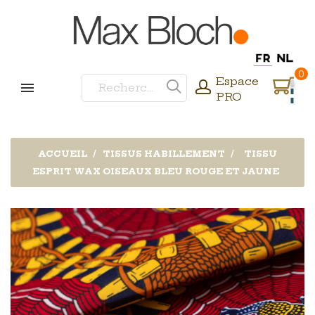
0
Espace
PRO
ACCUEIL
TISSUS HABILLEMENT
TISSU
ESPRIT WAX OISEAUX BLEU ROUGE ET JAUNE