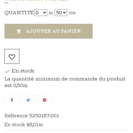
QUANTITÉ
m
cm
AJOUTER AU PANIER

En stock

La quantité minimum de commande du produit
est 0,50m.
5250167-001
Référence
46,01m
En stock