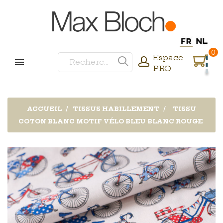
0
Espace
PRO
ACCUEIL
TISSUS HABILLEMENT
TISSU
COTON BLANC MOTIF VÉLO BLEU BLANC ROUGE