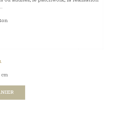
c…
ton
.
cm
ANIER