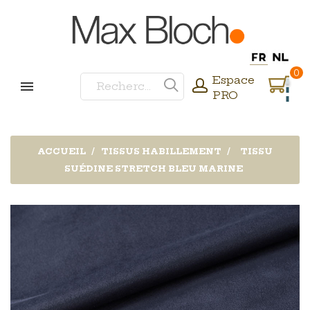
0
Espace
PRO
ACCUEIL
TISSUS HABILLEMENT
TISSU
SUÉDINE STRETCH BLEU MARINE