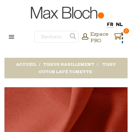
0
Espace
PRO
ACCUEIL
TISSUS HABILLEMENT
TISSU
COTON LAVÉ TOMETTE