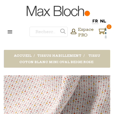
0
Espace
PRO
ACCUEIL
TISSUS HABILLEMENT
TISSU
COTON BLANC MINI OVAL BEIGE ROSE