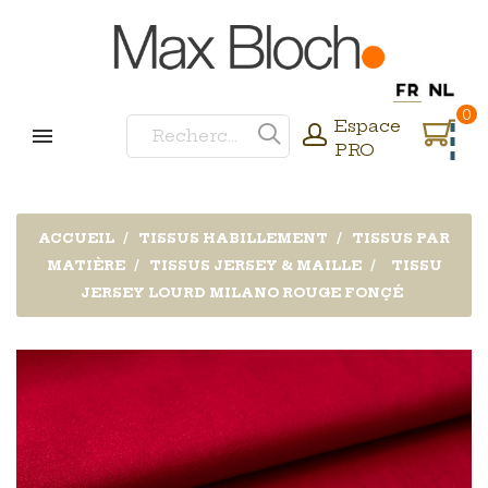
0
Espace
PRO
ACCUEIL
TISSUS HABILLEMENT
TISSUS PAR
MATIÈRE
TISSUS JERSEY & MAILLE
TISSU
JERSEY LOURD MILANO ROUGE FONÇÉ