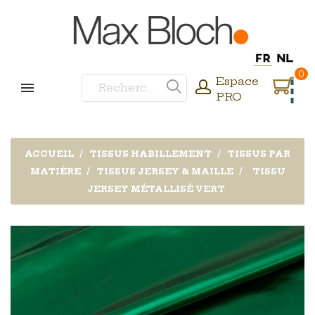
0
Espace
PRO
ACCUEIL
TISSUS HABILLEMENT
TISSUS PAR
MATIÈRE
TISSUS JERSEY & MAILLE
TISSU
JERSEY MÉTALLISÉ VERT