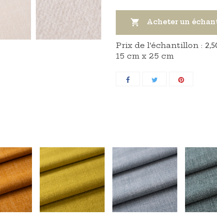

Acheter un échan
Prix ​​de l'échantillon :
2,5
15 cm x 25 cm