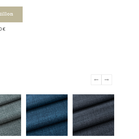
tillon
0 €
‹
›