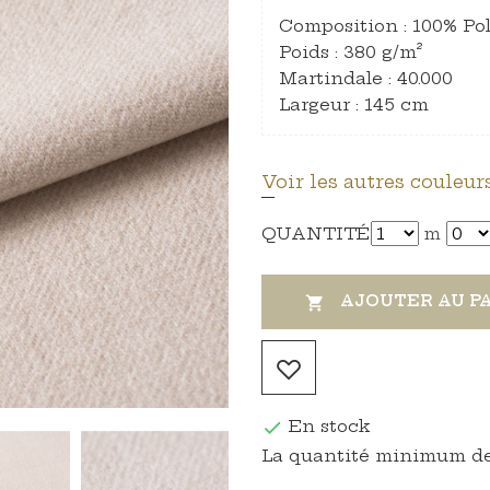
Composition : 100% Po
Poids : 380 g/m²
Martindale : 40.000
Largeur : 145 cm
Voir les autres couleurs
QUANTITÉ
m
AJOUTER AU P

En stock

La quantité minimum de