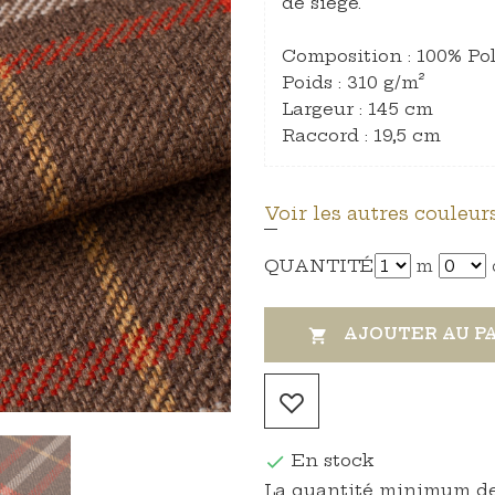
de siège.
Composition : 100% Po
Poids : 310 g/m²
Largeur : 145 cm
Raccord : 19,5 cm
Voir les autres couleurs
QUANTITÉ
m
AJOUTER AU P

En stock

La quantité minimum de