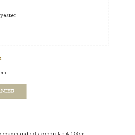
lyester
.
cm
ANIER
 commande du produit est 1,00m.