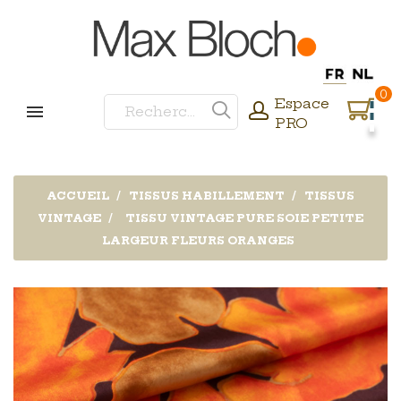
0
Espace
PRO
ACCUEIL
TISSUS HABILLEMENT
TISSUS
VINTAGE
TISSU VINTAGE PURE SOIE PETITE
LARGEUR FLEURS ORANGES