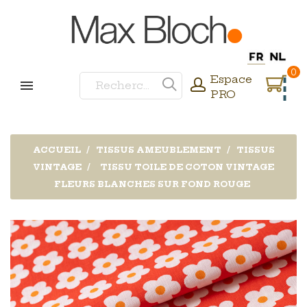
0
Espace
PRO
ACCUEIL
TISSUS AMEUBLEMENT
TISSUS
VINTAGE
TISSU TOILE DE COTON VINTAGE
FLEURS BLANCHES SUR FOND ROUGE