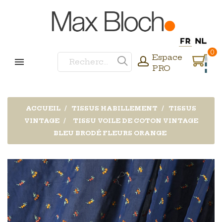
0
Espace
PRO
ACCUEIL
TISSUS HABILLEMENT
TISSUS
VINTAGE
TISSU VOILE DE COTON VINTAGE
BLEU BRODÉ FLEURS ORANGE