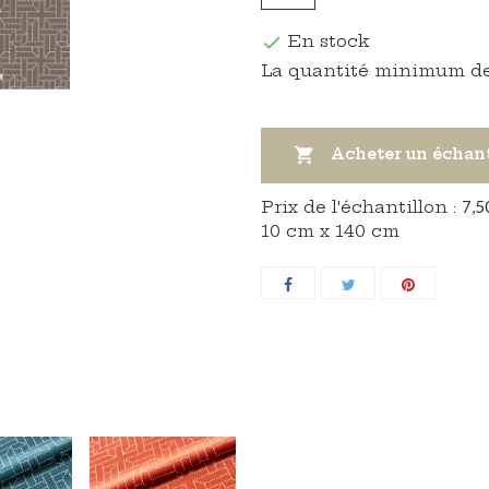
En stock

La quantité minimum de

Acheter un échan
Prix ​​de l'échantillon :
7,5
10 cm x 140 cm