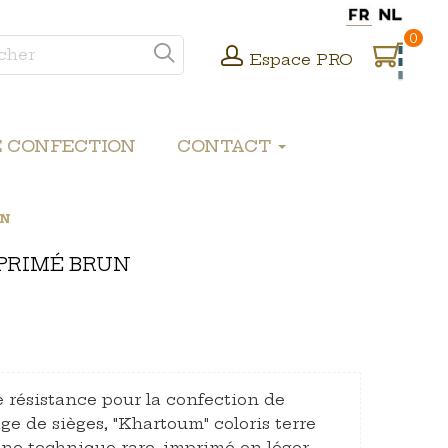
0
Espace PRO
E CONFECTION
CONTACT
UN
MPRIMÉ BRUN
 résistance pour la confection de
ge de sièges, "Khartoum" coloris terre
 une technique rare, imprimé en léger