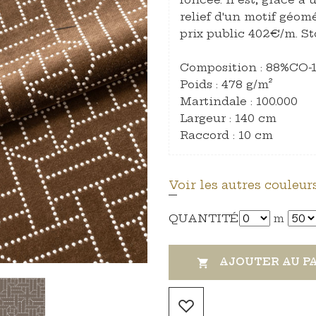
relief d'un motif géomé
prix public 402€/m. St
Composition : 88%CO
Poids : 478 g/m²
Martindale : 100.000
Largeur : 140 cm
Raccord : 10 cm
Voir les autres couleurs
QUANTITÉ
m
AJOUTER AU P
