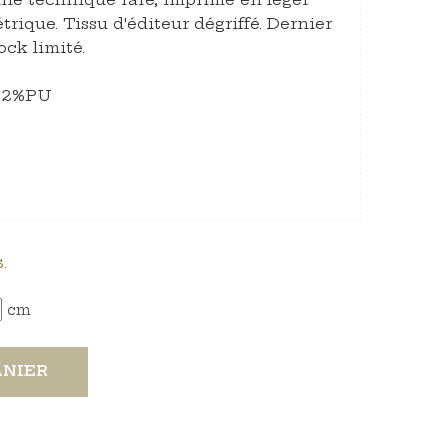
trique. Tissu d'éditeur dégriffé. Dernier
ock limité.
-12%PU
.
cm
ANIER