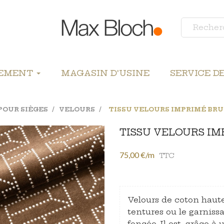
LEMENT
MAGASIN D'USINE
SERVICE D
POUR SIÈGES
VELOURS
TISSU VELOURS IMPRIMÉ BR
TISSU VELOURS I
75,00 €/m
TTC
Velours de coton haute
tentures ou le garnissa
foncée. Il est, grâce à