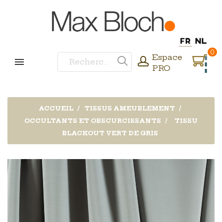
0
Espace
PRO
ACCUEIL
TISSUS AMEUBLEMENT
OCCULTANTS ET OBSCURCISSANTS
TISSU
BLACKOUT VERT DE GRIS