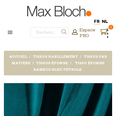
0
Espace
PRO
ACCUEIL
TISSUS HABILLEMENT
TISSUS PAR
MATIÈRE
TISSUS ÉPONGE
TISSU ÉPONGE
BAMBOO BLEU PÉTROLE