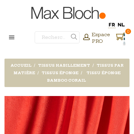
0
Espace
PRO
ACCUEIL
TISSUS HABILLEMENT
TISSUS PAR
MATIÈRE
TISSUS ÉPONGE
TISSU ÉPONGE
BAMBOO CORAIL