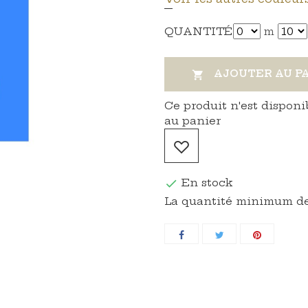
QUANTITÉ
m
AJOUTER AU P

Ce produit n'est disponi
au panier
En stock

La quantité minimum de