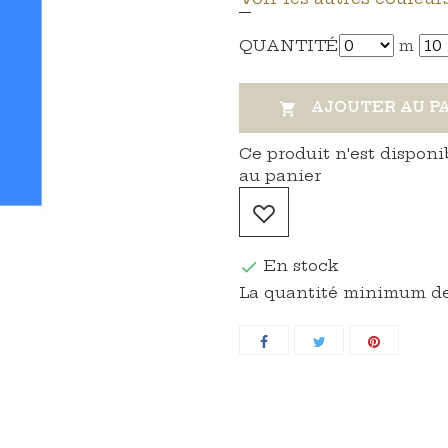
QUANTITÉ
m
AJOUTER AU P

Ce produit n'est disponi
au panier
En stock

La quantité minimum de