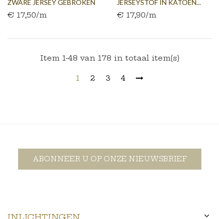
ZWARE JERSEY GEBROKEN
JERSEYSTOF IN KATOEN...
€ 17,50/m
€ 17,90/m
WIT...
Item 1-48 van 178 in totaal item(s)
1
2
3
4
ABONNEER U OP ONZE NIEUWSBRIEF

INLICHTINGEN