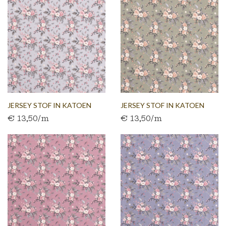
JERSEY STOF IN KATOEN
JERSEY STOF IN KATOEN
€ 13,50/m
€ 13,50/m
GRIJS...
GROEN...