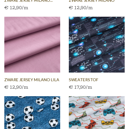
ZWARE JERSEY MILANO...
ZWARE JERSEY MILANO
€ 12,90/m
€ 12,90/m
DONKERROOD
ZWARE JERSEY MILANO LILA
SWEATERSTOF
€ 12,90/m
€ 17,90/m
MARINEBLAUW MET...