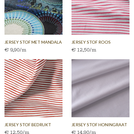
JERSEY STOF MET MANDALA
JERSEY STOF ROOS
€ 9,90/m
€ 12,50/m
BLAUW
GESTREEPT
JERSEY STOF BEDRUKT
JERSEY STOF HONINGRAAT
€ 12,50/m
€ 14,90/m
MET...
WIT