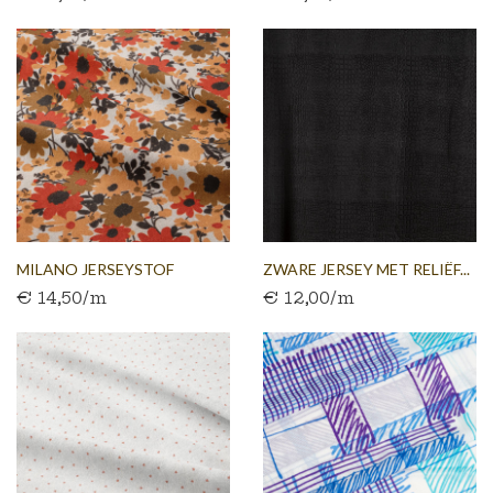
MILANO JERSEYSTOF
ZWARE JERSEY MET RELIËF...
€ 14,50/m
€ 12,00/m
VINTAGE...