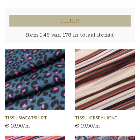
FILTER
Item 1-48 van 178 in totaal item(s)
TISSU SWEATSHIRT
TISSU JERSEY LIGNÉ
€ 18,90/m
€ 19,90/m
BROSSÉ...
VINTAGE...