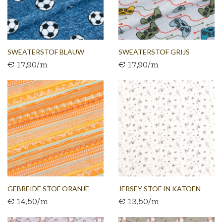
SWEATERSTOF BLAUW
SWEATERSTOF GRIJS
€ 17,90/m
€ 17,90/m
VOETBAL
GAMING
GEBREIDE STOF ORANJE
JERSEY STOF IN KATOEN
€ 14,50/m
€ 13,50/m
MET...
WIT...