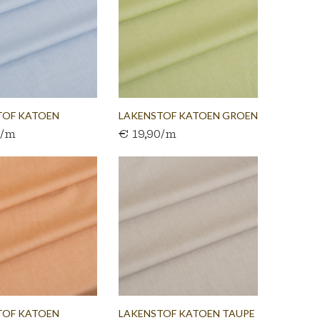
TOF KATOEN
LAKENSTOF KATOEN GROEN
0/m
€ 19,90/m
AUW...
300 CM
TOF KATOEN
LAKENSTOF KATOEN TAUPE