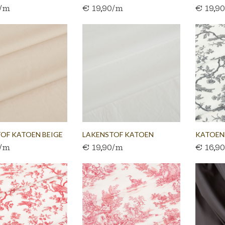
0/m
€ 19,90/m
€ 19,9
OUDROZE...
ORANJE 
OF KATOEN BEIGE
LAKENSTOF KATOEN
KATOEN
0/m
€ 19,90/m
€ 16,9
GEBROKEN...
WIT...