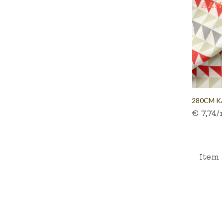
AAN
280CM K
€ 7,74
WIT...
Item 