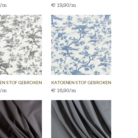
0/m
€ 19,90/m
300 CM
300 CM
EN STOF GEBROKEN
KATOENEN STOF GEBROKEN
0/m
€ 16,90/m
WIT...