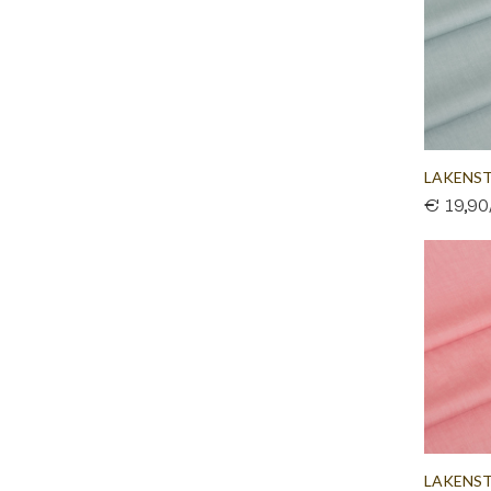
LAKENS
€ 19,9
GRIJSGRO
LAKENST