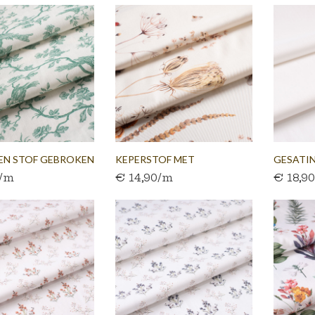
EN STOF GEBROKEN
KEPERSTOF MET
GESATI
0/m
€ 14,90/m
€ 18,9
HERFSTBLOEMEN...
OP...