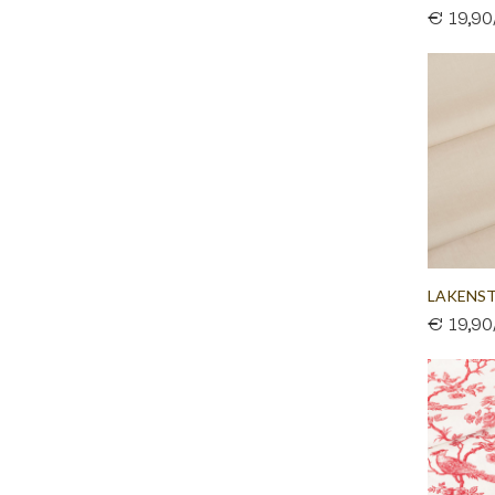
€ 19,9
300 CM
LAKENST
€ 19,9
300 CM