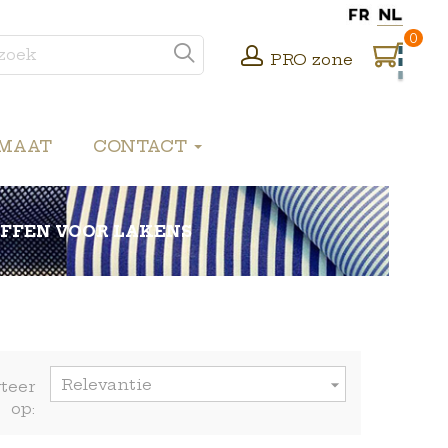
0
PRO zone
 MAAT
CONTACT
FFEN VOOR LAKENS
Relevantie

teer
op: