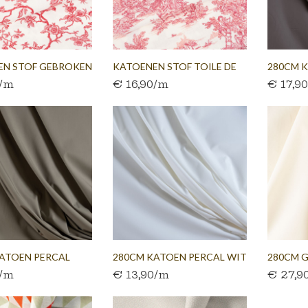
EN STOF GEBROKEN
KATOENEN STOF TOILE DE
280CM 
0/m
€ 16,90/m
€ 17,9
JOUY...
ANTHRA
ATOEN PERCAL
280CM KATOEN PERCAL WIT
280CM G
0/m
€ 13,90/m
€ 27,9