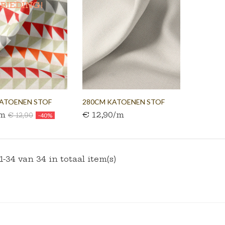
BIEDING!
ATOENEN STOF
280CM KATOENEN STOF
/m
€ 12,90/m
WIT...
€ 12,90
-40%
1-34 van 34 in totaal item(s)