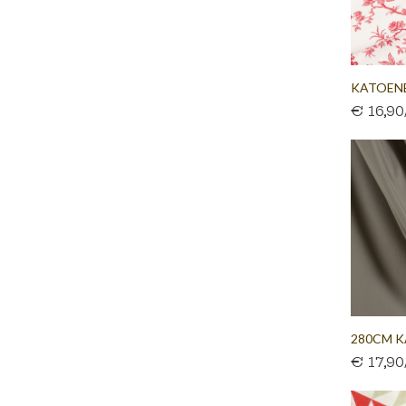
KATOEN
€ 16,9
WIT...
280CM K
€ 17,9
TAUPE