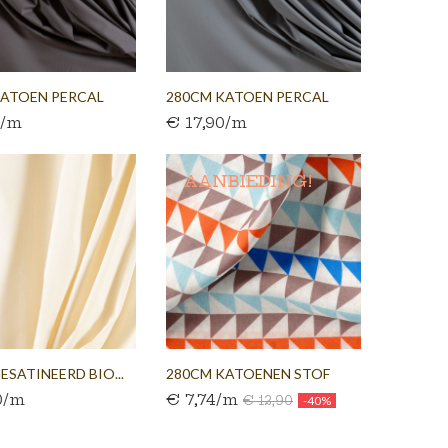
KATOEN PERCAL
280CM KATOEN PERCAL
0/m
€ 17,90/m
CIET
GRIJS
AANBIEDING!
ESATINEERD BIO...
280CM KATOENEN STOF
0/m
€ 7,74/m
WIT...
€ 12,90
-40%