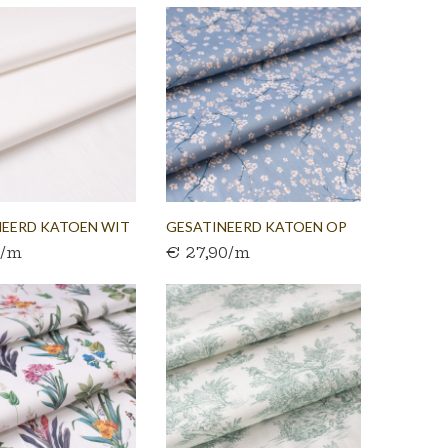
NEERD KATOEN WIT
GESATINEERD KATOEN OP
0/m
€ 27,90/m
300...