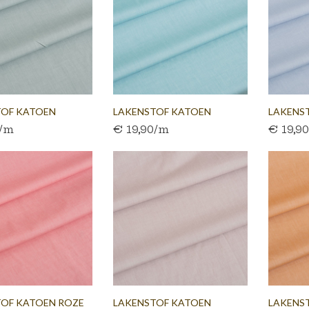
TOF KATOEN
LAKENSTOF KATOEN
LAKENS
0/m
€ 19,90/m
€ 19,9
EN...
TURKOOIS...
LICHTBL
OF KATOEN ROZE
LAKENSTOF KATOEN
LAKENS