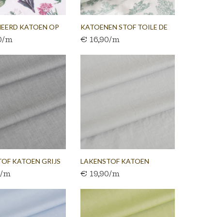
NEERD KATOEN OP
KATOENEN STOF TOILE DE
0/m
€ 16,90/m
JOUY...
OF KATOEN GRIJS
LAKENSTOF KATOEN
0/m
€ 19,90/m
LICHTGRIJS...