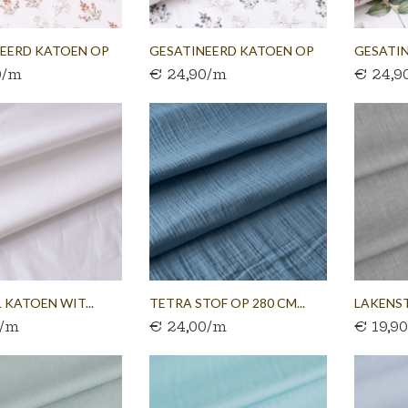
EERD KATOEN OP
GESATINEERD KATOEN OP
GESATI
0/m
€ 24,90/m
€ 24,9
300...
300...
 KATOEN WIT...
TETRA STOF OP 280 CM...
LAKENST
0/m
€ 24,00/m
€ 19,9
300 CM