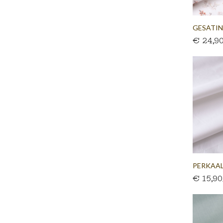
GESATIN
€ 24,9
300...
PERKAAL
€ 15,9