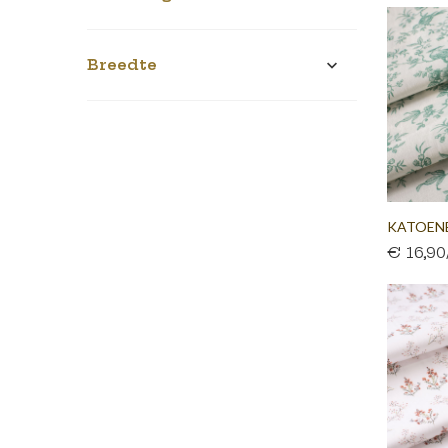
Breedte

KATOEN
€ 16,9
WIT...