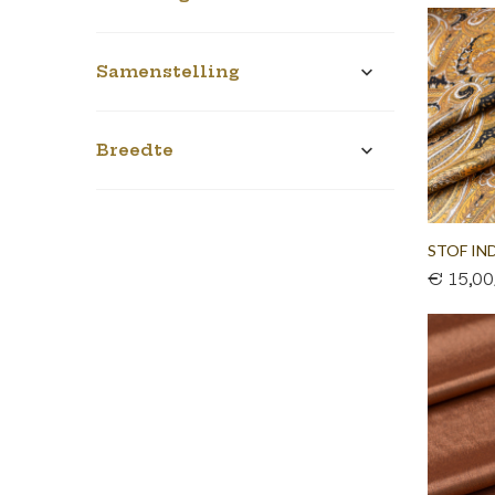
Samenstelling

Breedte

STOF IND
€ 15,0