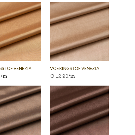
GSTOF VENEZIA
VOERINGSTOF VENEZIA
0/m
€ 12,90/m
BEIGE...