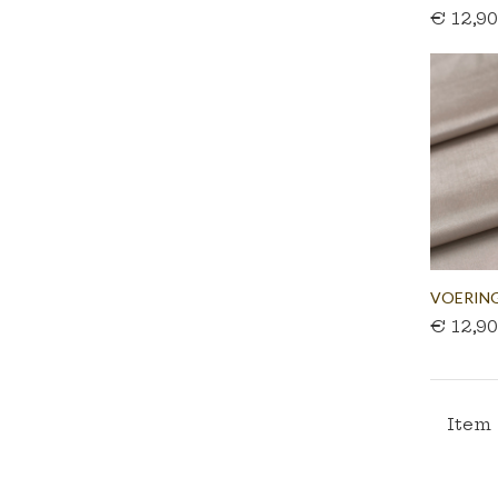
€ 12,9
VOERING
€ 12,9
MASTIC..
Item 