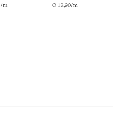
0/m
€ 12,90/m
STAALGRIJS