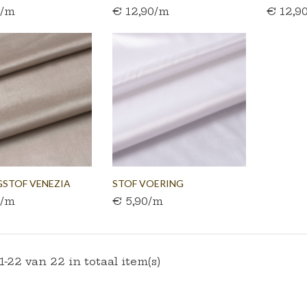
0/m
€ 12,90/m
€ 12,9
INOX GRIJS
GRIJS
STOF VENEZIA
STOF VOERING
0/m
€ 5,90/m
.
ACETAATWIT
1-22 van 22 in totaal item(s)