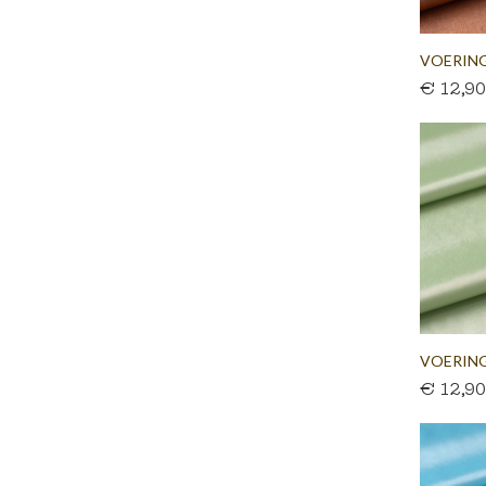
VOERING
€ 12,9
NOTENB
VOERING
€ 12,9