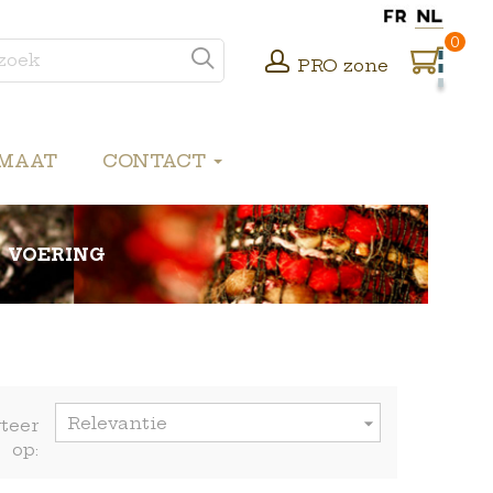
0
PRO zone
 MAAT
CONTACT
VOERING
Relevantie

teer
op: