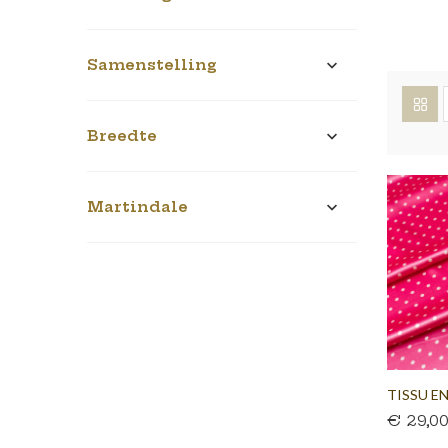
Samenstelling

Breedte

Martindale

TISSU EN
€ 29,0