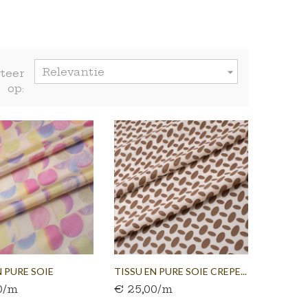
Relevantie

teer
op:
N PURE SOIE
TISSU EN PURE SOIE CREPE...
0/m
€ 25,00/m
...