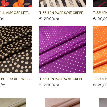
LL VISCOSE MET...
TISSU EN PURE SOIE CREPE
TISSU E
0/m
€ 29,00/m
€ 29,0
DE...
CERCLES.
 PURE SOIE TWILL...
TISSU EN PURE SOIE CREPE
TISSU EN
0/m
€ 29,00/m
€ 29,0
DE...