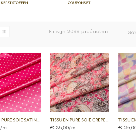
KERST STOFFEN
COUPONS ET +
Er zijn 2099 producten.
Sor
 PURE SOIE SATIN...
TISSU EN PURE SOIE CREPE...
TISSU E
0/m
€ 25,00/m
€ 25,0
TAFFETAS