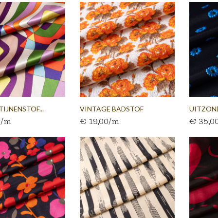
TIJNENSTOF...
VINTAGE BADSTOF
UITZOND
0/m
€ 19,00/m
€ 35,0
AUTHENTIEK...