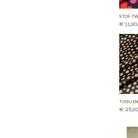
STOF TWI
€ 11,9
TISSU EN
€ 25,0