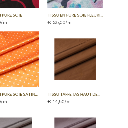
N PURE SOIE
TISSU EN PURE SOIE FLEURI...
0/m
€ 25,00/m
..
 PURE SOIE SATIN...
TISSU TAFFETAS HAUT DE...
0/m
€ 14,50/m