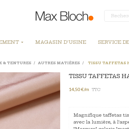
LEMENT
MAGASIN D'USINE
SERVICE D
X & TENTURES
AUTRES MATIÈRES
TISSU TAFFETAS 
TISSU TAFFETAS H
14,50 €/m
TTC
Magnifique taffetas ti
avec la lumière, à l'asp
"Mercure" coloris "mast