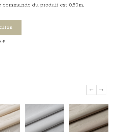
 commande du produit est 0,50m.
tillon
5 €
‹
›