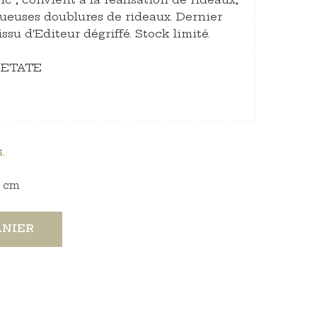
xueuses doublures de rideaux. Dernier
ssu d'Editeur dégriffé. Stock limité.
ACETATE
.
cm
ANIER