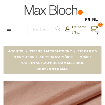
0
Espace
PRO
ACCUEIL
TISSUS AMEUBLEMENT
RIDEAUX &
TENTURES
AUTRES MATIÈRES
TISSU
TAFFETAS HAUT DE GAMME BEIGE
CHRYSANTHÈME