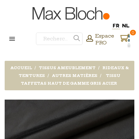
0
Espace
PRO
ACCUEIL
TISSUS AMEUBLEMENT
RIDEAUX &
TENTURES
AUTRES MATIÈRES
TISSU
TAFFETAS HAUT DE GAMME GRIS ACIER