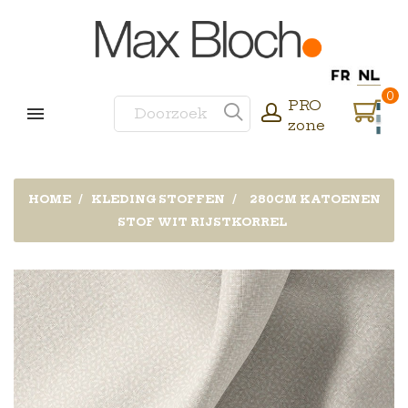
0
PRO
zone
HOME
KLEDING STOFFEN
280CM KATOENEN
STOF WIT RIJSTKORREL