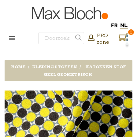
0
PRO
zone
HOME
KLEDING STOFFEN
KATOENEN STOF
GEEL GEOMETRISCH