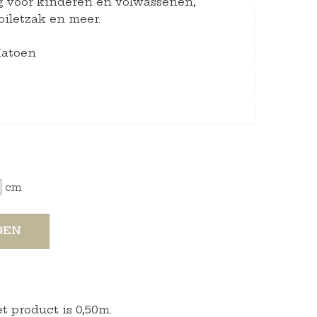
g voor kinderen en volwassenen,
oiletzak en meer.
Katoen
cm
GEN
 product is 0,50m.