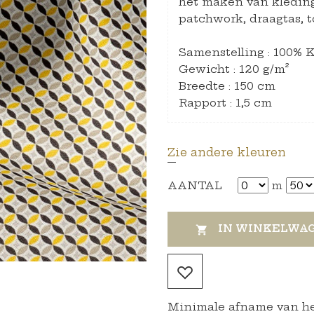
het maken van kledin
patchwork, draagtas, t
Samenstelling : 100% 
Gewicht : 120 g/m²
Breedte : 150 cm
Rapport : 1,5 cm
Zie andere kleuren
AANTAL
m
IN WINKELWA

Minimale afname van het