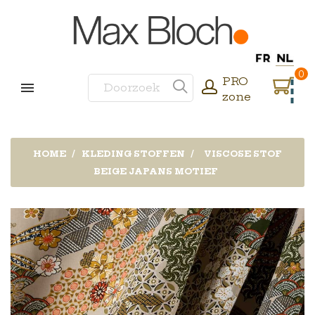
0
PRO
zone
HOME
KLEDING STOFFEN
VISCOSE STOF
BEIGE JAPANS MOTIEF