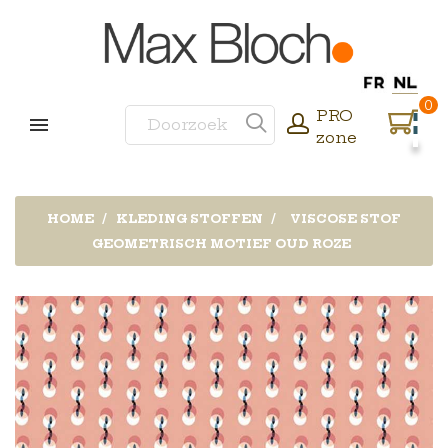
0
PRO
zone
HOME
KLEDING STOFFEN
VISCOSE STOF
GEOMETRISCH MOTIEF OUD ROZE