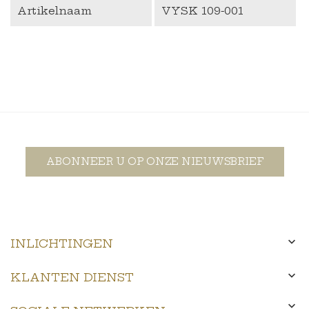
Artikelnaam
VYSK 109-001
ABONNEER U OP ONZE NIEUWSBRIEF

INLICHTINGEN

KLANTEN DIENST
