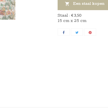

Een staal kopen
Staal :
€ 3,50
15 cm x 25 cm