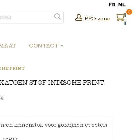
0
PRO zone
 MAAT
CONTACT
CHE PRINT
KATOEN STOF INDISCHE PRINT
ng
 en linnenstof, voor gordijnen et zetels
A-40%LI