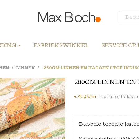
EDING
FABRIEKSWINKEL
SERVICE OP
NEN
LINNEN
280CM LINNEN EN KATOEN STOF INDIS
280CM LINNEN EN 
€ 45,00/m
Inclusief belasti
Dubbele breedte katoen
Samenstelling : 60%K