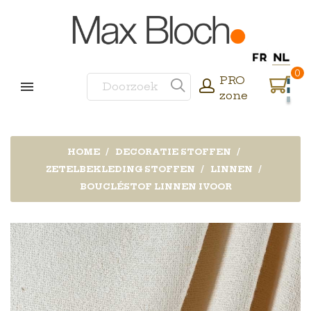
0
PRO
zone
HOME
DECORATIE STOFFEN
ZETELBEKLEDING STOFFEN
LINNEN
BOUCLÉSTOF LINNEN IVOOR