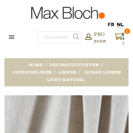
0
PRO
zone
HOME
DECORATIE STOFFEN
OVERGORDIJNEN
LINNEN
LIORAN LINNEN
LICHT NATUREL