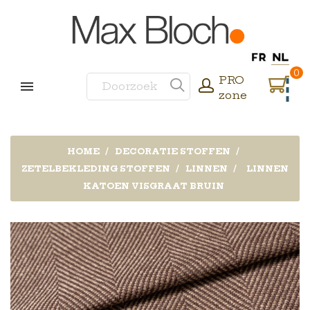
0
PRO
zone
HOME
DECORATIE STOFFEN
ZETELBEKLEDING STOFFEN
LINNEN
LINNEN
KATOEN VISGRAAT BRUIN