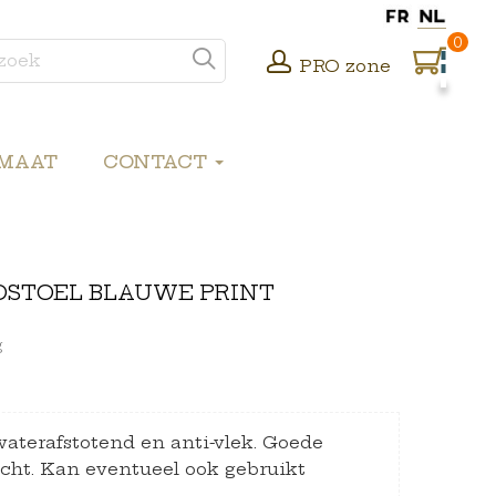
0
PRO zone
 MAAT
CONTACT
DSTOEL BLAUWE PRINT
g
 waterafstotend en anti-vlek. Goede
icht. Kan eventueel ook gebruikt