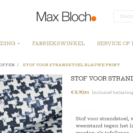
EDING
FABRIEKSWINKEL
SERVICE OP
OFFEN
STOF VOOR STRANDSTOEL BLAUWE PRINT
STOF VOOR STRAN
€ 8,90/m
Inclusief belastin
Stof voor strandstoel,
weerstand tegen het l
worden als tafelloper.