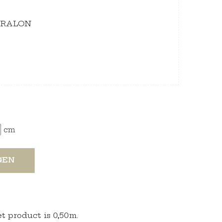
 DRALON
cm
GEN
 product is 0,50m.