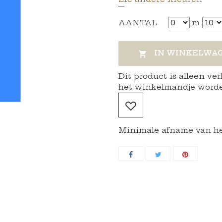
AANTAL
m
IN WINKELWA

Dit product is alleen ve
het winkelmandje word
Minimale afname van het