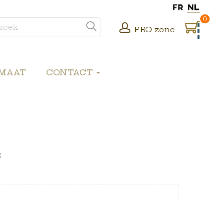
0
PRO zone
 MAAT
CONTACT
g