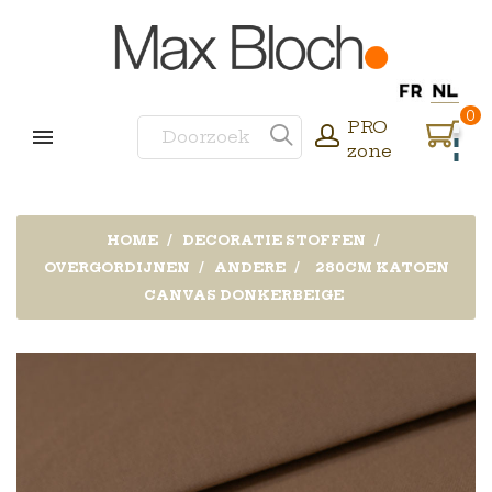
0
PRO
zone
HOME
DECORATIE STOFFEN
OVERGORDIJNEN
ANDERE
280CM KATOEN
CANVAS DONKERBEIGE