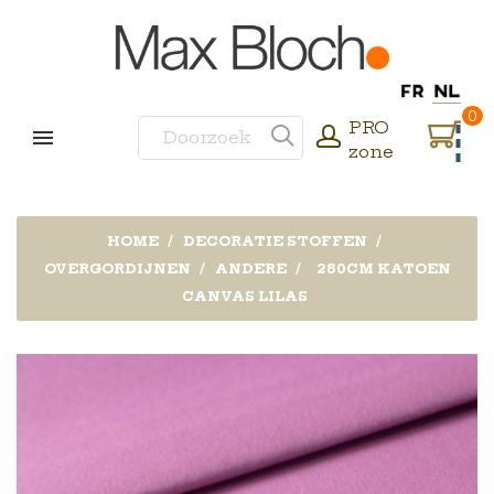
0
PRO
zone
HOME
DECORATIE STOFFEN
OVERGORDIJNEN
ANDERE
280CM KATOEN
CANVAS LILAS