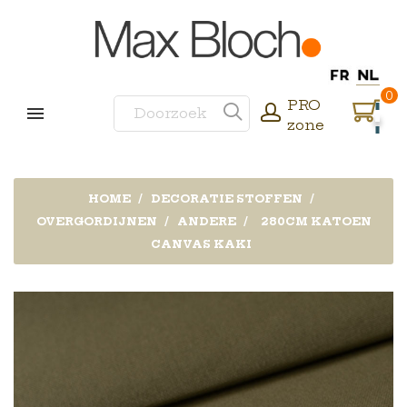
0
PRO
zone
HOME
DECORATIE STOFFEN
OVERGORDIJNEN
ANDERE
280CM KATOEN
CANVAS KAKI